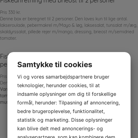
Fiskeanretning med brieost til 2 personer
Pris 330 kr.
Denne box er beregnet til 2 personer. Den laves kun til lige antal.
lakseroulade, pebermakrel m/Mayo & løg, laksesalat, tunsalat m/æg,
skaldyrssalat, pillede rejer m/mango, dressing, brieost m/semidried
tomater.
Fiskeanretning med indbagt krabbe til 2
Samtykke til cookies
personer
Vi og vores samarbejdspartnere bruger
Pris 330 kr.
Denne box er beregnet til 2 pers. Laves kun til et lige antal.
teknologier, herunder cookies, til at
Varm rg. laks m/løg, Krebsehalesalat, tunsalat m/semi-dried
indsamle oplysninger om dig til forskellige
tomater, indbagte krabbeklør, hj. lavet sauce tartar, rg. grønne
formål, herunder: Tilpasning af annoncering,
muslinger, lakseroulade, hvidløgsrejer, krebs.
bedre brugeroplevelse, funktionalitet,
statistik og marketing. Disse oplysninger
kan blive delt med annoncerings- og
analysepartnere, som kan kombinere dem