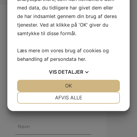
med data, du tidligere har givet dem eller
de har indsamlet gennem din brug af deres
Kontakt Ditlevsens
tjenester. Ved at klikke på 'OK' giver du
samtykke til disse formål.
Fiskehus
Har du spørgsmål, kommentarer eller
Læs mere om vores brug af cookies og
ønsker, er du velkommen til at
behandling af persondata
her
.
kontakte os via kontaktformularen her
på siden. Vi vil vende tilbage til dig
VIS
DETALJER
hurtigst muligt.
JA
NEJ
OK
JA
NEJ
Vi bestræber os på at besvare alle
henvendelser inden for 24 timer. Hvis
NØDVENDIGE
PRÆFERENCER
AFVIS ALLE
din henvendelse er mere kompleks,
kan det tage længere tid.
JA
NEJ
JA
NEJ
MARKETING
STATISTIK
Navn
*