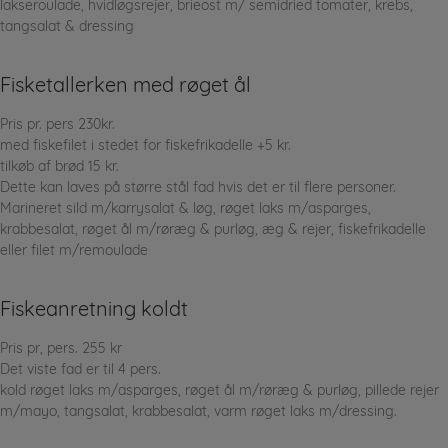
lakseroulade, hvidløgsrejer, brieost m/ semidried tomater, krebs,
tangsalat & dressing
Fisketallerken med røget ål
Pris pr. pers 230kr.
med fiskefilet i stedet for fiskefrikadelle +5 kr.
tilkøb af brød 15 kr.
Dette kan laves på større stål fad hvis det er til flere personer.
Marineret sild m/karrysalat & løg, røget laks m/asparges,
krabbesalat, røget ål m/røræg & purløg, æg & rejer, fiskefrikadelle
eller filet m/remoulade
Fiskeanretning koldt
Pris pr, pers. 255 kr
Det viste fad er til 4 pers.
kold røget laks m/asparges, røget ål m/røræg & purløg, pillede rejer
m/mayo, tangsalat, krabbesalat, varm røget laks m/dressing.